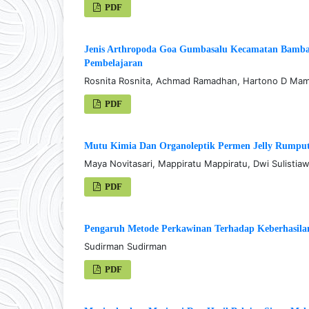
PDF
Jenis Arthropoda Goa Gumbasalu Kecamatan Bamb
Pembelajaran
Rosnita Rosnita, Achmad Ramadhan, Hartono D Ma
PDF
Mutu Kimia Dan Organoleptik Permen Jelly Rumput 
Maya Novitasari, Mappiratu Mappiratu, Dwi Sulistiaw
PDF
Pengaruh Metode Perkawinan Terhadap Keberhasilan
Sudirman Sudirman
PDF