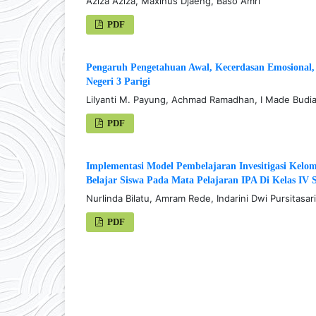
Aziza Aziza, Maxinus Djaeng, Baso Amri
PDF
Pengaruh Pengetahuan Awal, Kecerdasan Emosional, 
Negeri 3 Parigi
Lilyanti M. Payung, Achmad Ramadhan, I Made Budi
PDF
Implementasi Model Pembelajaran Invesitigasi Kelo
Belajar Siswa Pada Mata Pelajaran IPA Di Kelas IV 
Nurlinda Bilatu, Amram Rede, Indarini Dwi Pursitasari
PDF