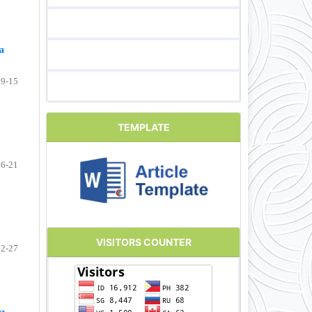
a
9-15
TEMPLATE
16-21
VISITORS COUNTER
22-27