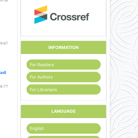
50-58
59-67
INFORMATION
For Readers
asil
For Authors
68-77
For Librarians
LANGUAGE
English