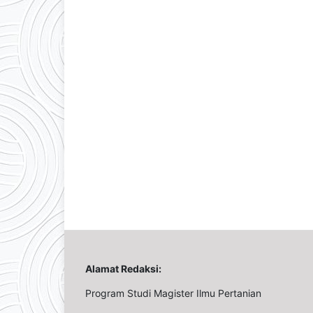
Alamat Redaksi:
Program Studi Magister Ilmu Pertanian