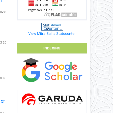
II
28-34
View Mitra Sains Statcounter
35-39
INDEXING
a
40-49
 XI