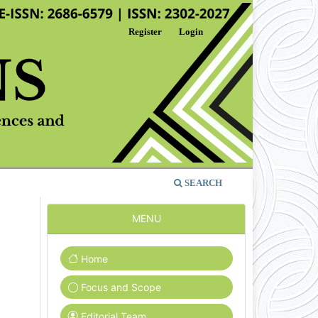
Register
Login
SEARCH
MENU
Home
Focus and Scope
Editorial Team