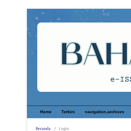
Home
Terkini
navigation.archives
Beranda
/
Login