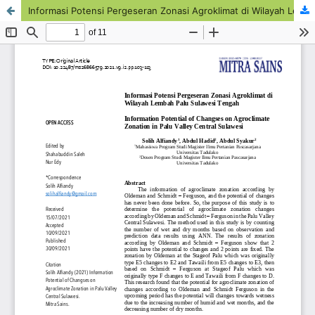
Informasi Potensi Pergeseran Zonasi Agroklimat di Wilayah Lembah Palu Sulawesi Tengah